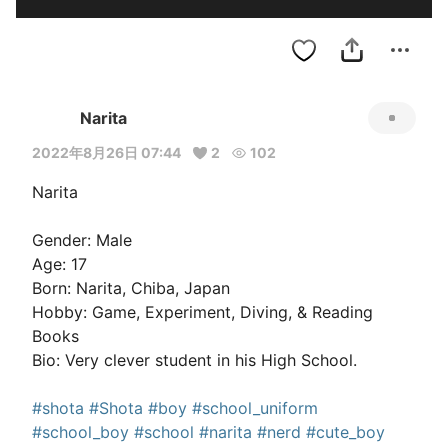
Narita
2022年8月26日 07:44
2
102
Narita

Gender: Male

Age: 17

Born: Narita, Chiba, Japan

Hobby: Game, Experiment, Diving, & Reading 
Books

Bio: Very clever student in his High School.

#shota
#Shota
#boy
#school_uniform
#school_boy
#school
#narita
#nerd
#cute_boy