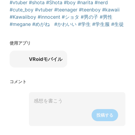
#vtuber
#shota
#Shota
#boy
#narita
#nerd
#cute_boy
#vtuber
#teenager
#teenboy
#kawaii
#Kawaiiboy
#innocent
#ショタ
#男の子
#男性
#megane
#めがね
#かわいい
#学生
#学生服
#生徒
使用アプリ
VRoidモバイル
コメント
投稿する