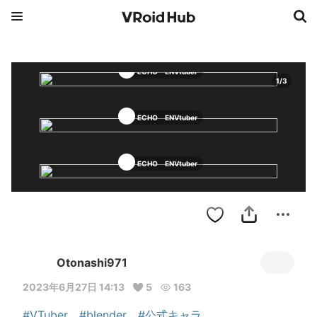
ECHO ENVtuber
1
/
3
ECHO ENVtuber
ECHO ENVtuber
Otonashi971
2023年6月27日 14:13
5
163
#VTuber
#blender
#公式キャラ