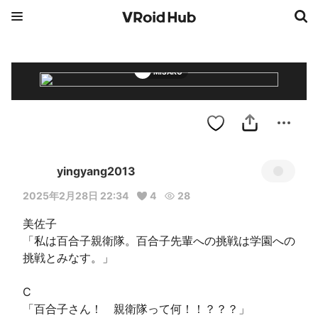
MISAKO
yingyang2013
2025年2月28日 22:34
4
28
美佐子

「私は百合子親衛隊。百合子先輩への挑戦は学園への
挑戦とみなす。」

C

「百合子さん！　親衛隊って何！！？？？」
