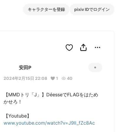
キャラクターを登録
pixiv IDでログイン
安田P
2024年2月15日 22:08
1
40
【MMDトリ「J」】DéesseでFLAGをはため
かせろ！

www.youtube.com/watch?v=J9ll_fZc8Ac