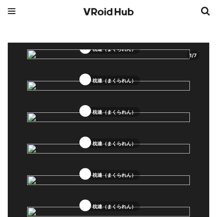
枕連（まくられん）
1
/
7
枕連（まくられん）
枕連（まくられん）
枕連（まくられん）
枕連（まくられん）
枕連（まくられん）