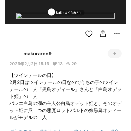
枕連（まくられん）
makuraren9
2026年2月2日 15:16
13
29
【ツインテールの日】

2月2日はツインテールの日なのでうちの子のツイン
テールの二人「黒鳥オディール」さんと「白鳥オデッ
ト姫」の二人

バレエ白鳥の湖の主人公白鳥オデット姫と、そのオデ
ット姫に瓜二つの悪魔ロッドバルトの娘黒鳥オディー
ルがモデルの二人
