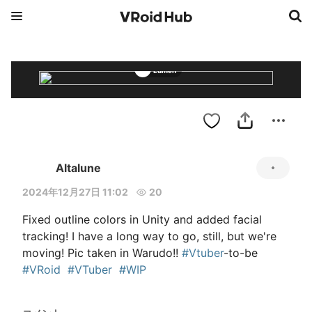
Lumen
Altalune
2024年12月27日 11:02
20
Fixed outline colors in Unity and added facial 
tracking! I have a long way to go, still, but we're 
moving! Pic taken in Warudo!! 
#Vtuber
-to-be  
#VRoid
#VTuber
#WIP