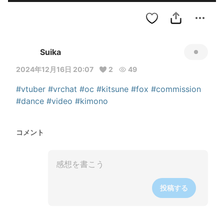
Suika
2024年12月16日 20:07
2
49
#vtuber
#vrchat
#oc
#kitsune
#fox
#commission
#dance
#video
#kimono
コメント
投稿する