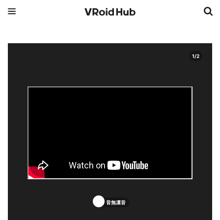
1
/
2
音無凛音