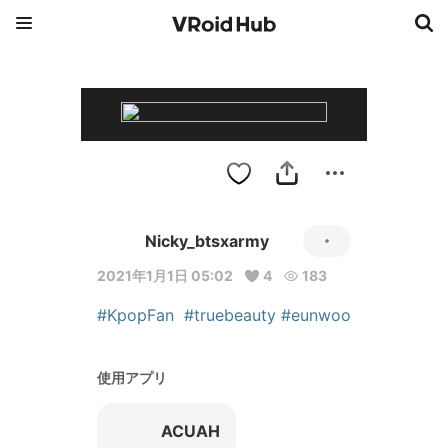
Nicky_btsxarmy
2021年1月1日 05:02
4
183
#KpopFan
#truebeauty
#eunwoo
使用アプリ
ACUAH