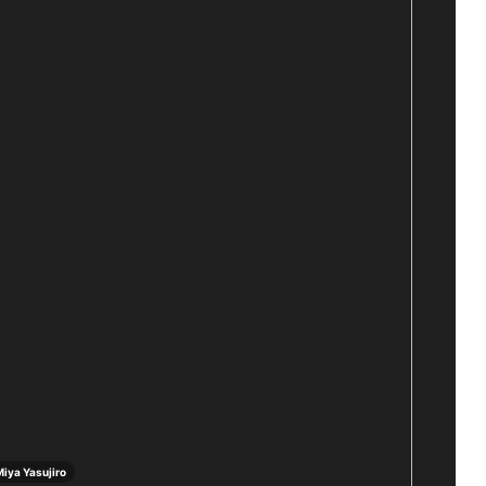
Miya Yasujiro