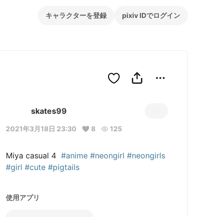
キャラクターを登録
pixiv IDでログイン
skates99
2021年3月18日 23:30
8
125
Miya casual 4  
#anime
#neongirl
#neongirls
#girl
#cute
#pigtails
使用アプリ