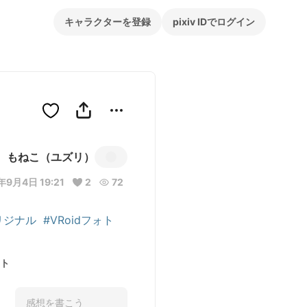
キャラクターを登録
pixiv IDでログイン
もねこ（ユズリ）
年9月4日 19:21
2
72
リジナル
#VRoidフォト
ト