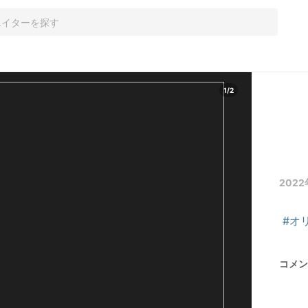
1
/
2
2022
#オ
コメン