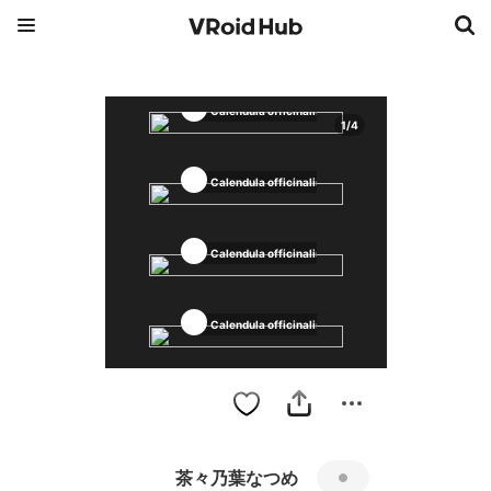
Calendula officinalis
1
/
4
Calendula officinalis
Calendula officinalis
Calendula officinalis
茶々乃葉なつめ