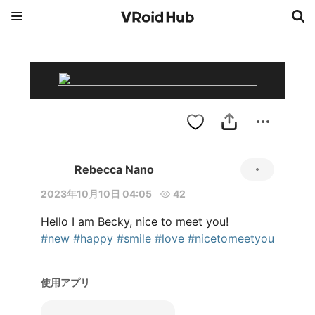
Rebecca Nano
2023年10月10日 04:05
42
#new
#happy
#smile
#love
#nicetomeetyou
使用アプリ