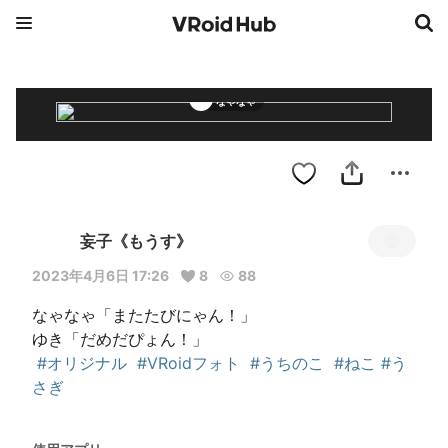
なゃなゃ
妄子《もうす》
2023年4月6日 17:26
8
88
なゃなゃ「またたびにゃん！」

ゆき「だめだぴょん！」

#オリジナル
#VRoidフォト
#うちのこ
#ねこ
#う
さぎ