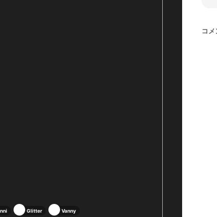
コメ
nni
Glitter
Vanny