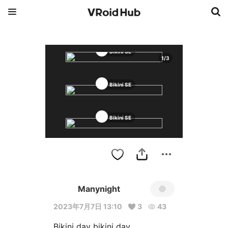
Bikini SE
1
/
3
Bikini SE
Bikini SE
Manynight
2023年7月7日 13:10
3
43
Bikini day bikini day 
