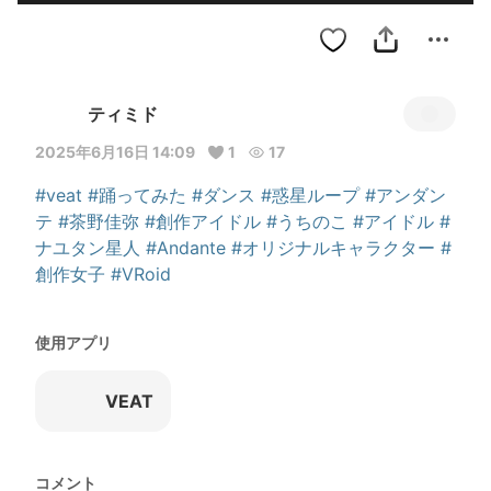
ティミド
2025年6月16日 14:09
1
17
#veat
#踊ってみた
#ダンス
#惑星ループ
#アンダン
テ
#茶野佳弥
#創作アイドル
#うちのこ
#アイドル
#
ナユタン星人
#Andante
#オリジナルキャラクター
#
創作女子
#VRoid
使用アプリ
VEAT
コメント