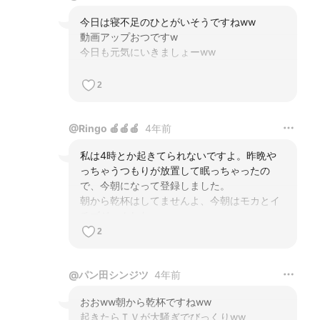
今日は寝不足のひとがいそうですねww

動画アップおつですw

今日も元気にいきましょーww
2
@
Ringo 🍎🍎🍎
4年前
私は4時とか起きてられないですよ。昨晩や
っちゃうつもりが放置して眠っちゃったの
で、今朝になって登録しました。

朝から乾杯はしてませんよ、今朝はモカとイ
チゴジャムした。
2
@
パン田シンジツ
4年前
おおww朝から乾杯ですねww

起きたらＴＶが大騒ぎでびっくりww