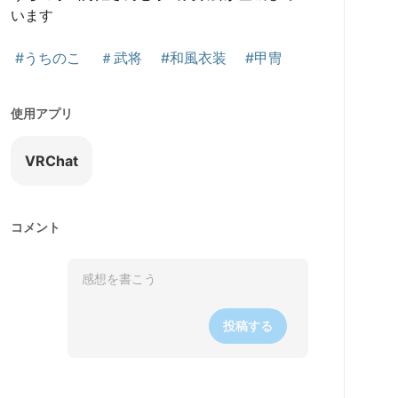
います

#うちのこ
＃武将
#和風衣装
#甲冑
使用アプリ
VRChat
コメント
投稿する