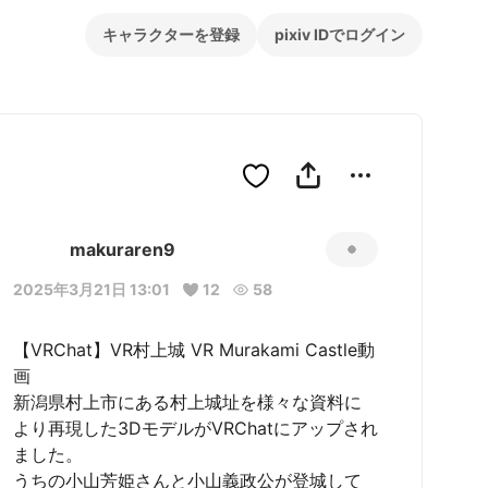
キャラクターを登録
pixiv IDでログイン
makuraren9
2025年3月21日 13:01
12
58
【VRChat】VR村上城 VR Murakami Castle動
画

新潟県村上市にある村上城址を様々な資料に
より再現した3DモデルがVRChatにアップされ
ました。

うちの小山芳姫さんと小山義政公が登城して