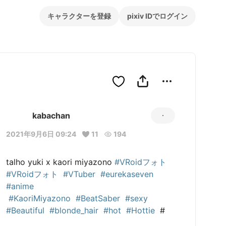
キャラクターを登録
pixiv IDでログイン
kabachan
2021年9月6日 09:24
11
194
talho yuki x kaori miyazono 
#VRoidフォト
#VRoidフォト
#VTuber
#eurekaseven
#anime
#KaoriMiyazono
#BeatSaber
#sexy
#Beautiful
#blonde_hair
#hot
#Hottie
  #