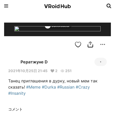
DURKA Doctor
Рератжуне D
2021年10月25日 21:45
2
251
Танец приглашения в дурку, новый мем так 
сказать! 
#Meme
#Durka
#Russian
#Crazy
#Insanity
コメント