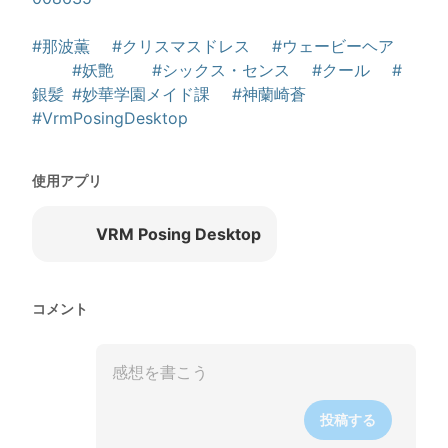
#那波薫
#クリスマスドレス
#ウェービーヘア
#妖艶
#シックス・センス
#クール
#
銀髪
#妙華学園メイド課
#神蘭崎蒼
#VrmPosingDesktop
使用アプリ
VRM Posing Desktop
コメント
投稿する