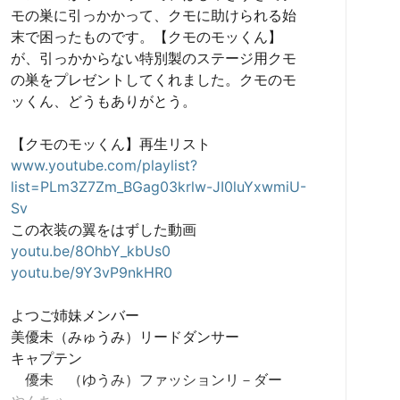
モの巣に引っかかって、クモに助けられる始
末で困ったものです。【クモのモッくん】
が、引っかからない特別製のステージ用クモ
の巣をプレゼントしてくれました。クモのモ
ッくん、どうもありがとう。

www.youtube.com/playlist?
list=PLm3Z7Zm_BGag03krlw-JI0luYxwmiU-
Sv
youtu.be/8OhbY_kbUs0
youtu.be/9Y3vP9nkHR0
よつご姉妹メンバー

美優未（みゅうみ）リードダンサー　　　　
キャプテン

　優未　（ゆうみ）ファッションリ－ダー　