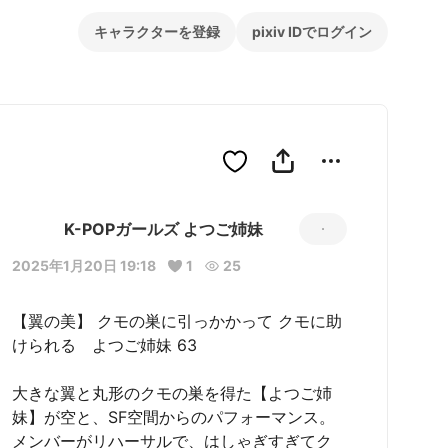
キャラクターを登録
pixiv IDでログイン
K-POPガールズ よつご姉妹
2025年1月20日 19:18
1
25
【翼の美】 クモの巣に引っかかって クモに助
けられる　よつご姉妹 63

大きな翼と丸形のクモの巣を得た【よつご姉
妹】が空と、SF空間からのパフォーマンス。

メンバーがリハーサルで、はしゃぎすぎてク