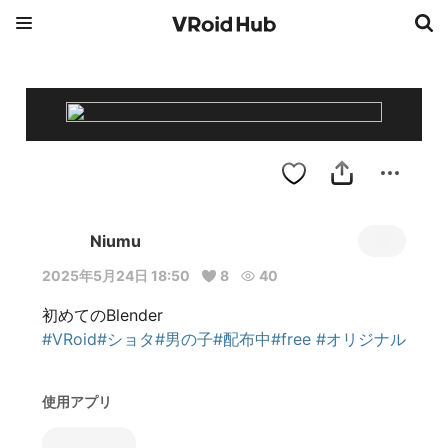
Niumu
2025年5月24日 18:50
8
40
#VRoid
#ショタ
#男の子
#配布中
#free
#オリジナル
使用アプリ