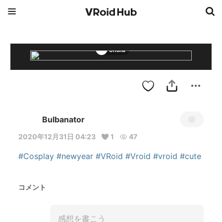
Oriona
Bulbanator
2020年12月31日 04:23
1
47
#Cosplay
#newyear
#VRoid
#Vroid
#vroid
#cute
コメント