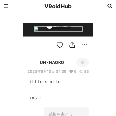
Naoko Mioru
UN×NAOKO
2020年8月10日 04:39
6
83
l i t t l e  s m i l e
コメント