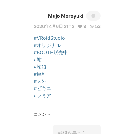
Mujo Moroyuki
2026年4月6日 21:12
9
53
#VRoidStudio
#オリジナル
#BOOTH販売中
#蛇
#蛇娘
#巨乳
#人外
#ビキニ
#ラミア
コメント