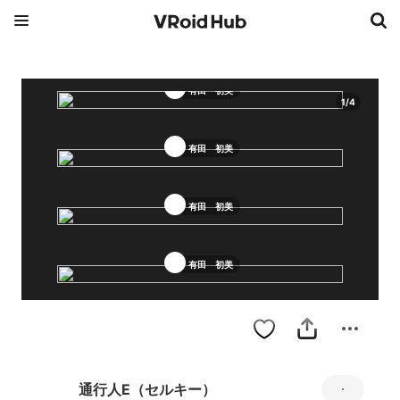
有田 初美
1
/
4
有田 初美
有田 初美
有田 初美
通行人E（セルキー）