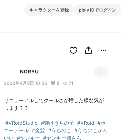
キャラクターを登録
pixiv IDでログイン
NORYU
2022年4月9日 10:36
8
71
リニューアルしてクールさが増した様な気が
します？？

#VRoidStudio
#輝けうちの子
#VRoid
#ポ
ニーテール
#金髪
#うちのこ
#うちのこかわ
いい
#ヤンキー
#ヤンキー姉さん