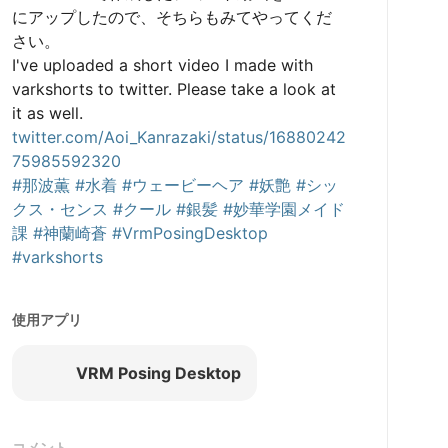
にアップしたので、そちらもみてやってくだ
さい。

I've uploaded a short video I made with 
varkshorts to twitter. Please take a look at 
twitter.com/Aoi_Kanrazaki/status/16880242
75985592320
#那波薫
#水着
#ウェービーヘア
#妖艶
#シッ
クス・センス
#クール
#銀髪
#妙華学園メイド
課
#神蘭崎蒼
#VrmPosingDesktop
#varkshorts
使用アプリ
VRM Posing Desktop
コメント