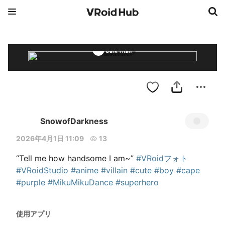
Dark Titan
SnowofDarkness
2026年4月1日 11:09
13
“Tell me how handsome I am~” 
#VRoidフォト
#VRoidStudio
#anime
#villain
#cute
#boy
#cape
#purple
#MikuMikuDance
#superhero
使用アプリ