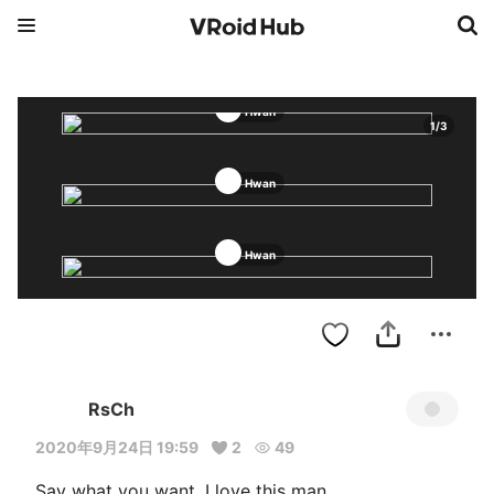
Hwan
1
/
3
Hwan
Hwan
RsCh
2020年9月24日 19:59
2
49