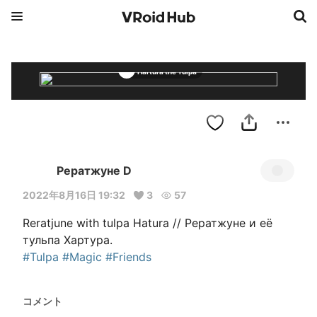
Hartura the Tulpa
Рератжуне D
2022年8月16日 19:32
3
57
Reratjune with tulpa Hatura // Рератжуне и её 
#Tulpa
#Magic
#Friends
コメント