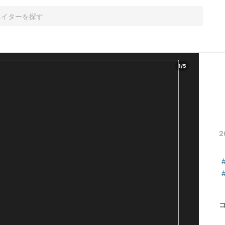
1
/
5
2