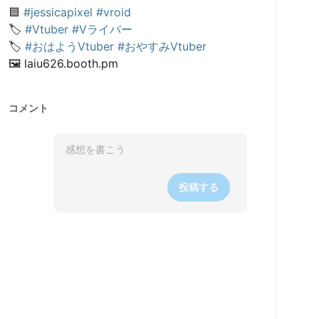
🟦 
#jessicapixel
#vroid
🏷️ 
#Vtuber
#Vライバー
🏷️ 
#おはようVtuber
#おやすみVtuber
🖼️ laiu626.booth.pm
コメント
投稿する