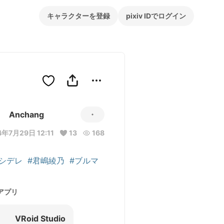
キャラクターを登録
pixiv IDでログイン
Anchang
4年7月29日 12:11
13
168
ロシデレ
#君嶋綾乃
#ブルマ
アプリ
VRoid Studio