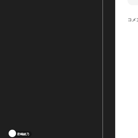
コメ
君嶋綾乃