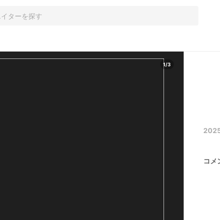
1
/
3
202
コメ