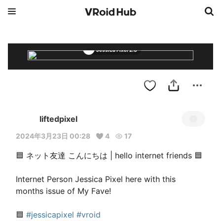
Jessica Pixel 2.0
liftedpixel
2024年3月23日 00:28
4
17
🟦 ネット友達 こんにちは | hello internet friends 🟦

Internet Person Jessica Pixel here with this 
months issue of My Fave!

🟦 
#jessicapixel
#vroid