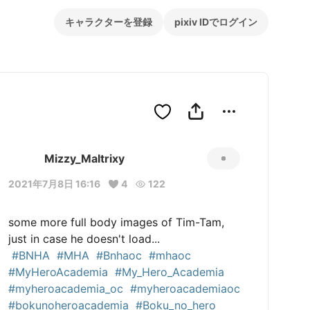
キャラクターを登録
pixiv IDでログイン
Mizzy_Maltrixy
2021年7月8日 16:16
4
122
some more full body images of Tim-Tam, 
just in case he doesn't load...

#BNHA
#MHA
#Bnhaoc
#mhaoc
#MyHeroAcademia
#My_Hero_Academia
#myheroacademia_oc
#myheroacademiaoc
#bokunoheroacademia
#Boku_no_hero