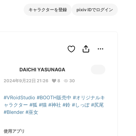
キャラクターを登録
pixiv IDでログイン
DAICHI YASUNAGA
2024年9月22日 21:26
8
30
#VRoidStudio
#BOOTH販売中
#オリジナルキ
ャラクター
#狐
#猫
#神社
#鈴
#しっぽ
#尻尾
#Blender
#巫女
使用アプリ