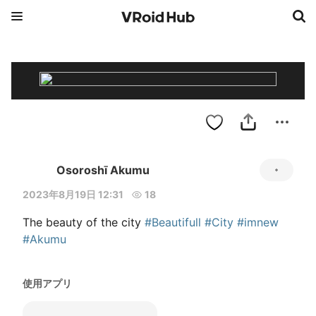
Osoroshī Akumu
2023年8月19日 12:31
18
The beauty of the city 
#Beautifull
#City
#imnew
#Akumu
使用アプリ