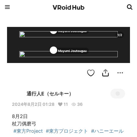
Mayumi Joutouguu
1
/
2
Mayumi Joutouguu
通行人E（セルキー）
2024年8月2日 01:28
11
36
8月2日

杖刀偶磨弓

#東方Project
#東方プロジェクト
#ハニーエール