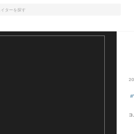
2
#
コ