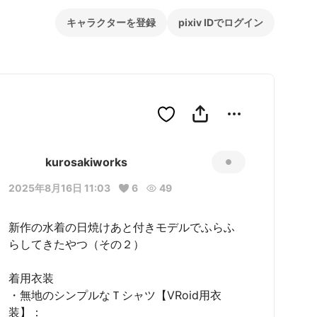
キャラクターを登録
pixiv IDでログイン
kurosakiworks
2025年8月16日 11:03
6
49
新作の水着の日焼けあと付きモデルでふらふ
らしてきたやつ（その２）

着用衣装

・無地のシンプルなＴシャツ【VRoid用衣
装】： 