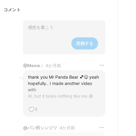
コメント
投稿する
@
Meow ♪
4か月前
thank you Mr Panda Bear 💕😋 yeah 
hopefully.. I made another video 
with

AI, but it looks nothing like me 😆
1
@
パン田シンジツ
4か月前