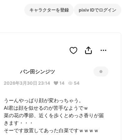
キャラクターを登録
pixiv IDでログイン
パン田シンジツ
2026年3月30日 23:14
14
54
うーんやっぱり顔が変わっちゃう。

AI君は顔を似せるのが苦手なようでｗ

菜の花の季節、近くを歩くとめっさ香りが届
きます・・・

そーです放置してあった白菜ですｗｗｗｗ