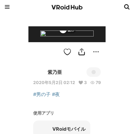
紫乃
紫乃亜
2020年5月2日 02:12
3
79
#男の子
#夜
使用アプリ
VRoidモバイル