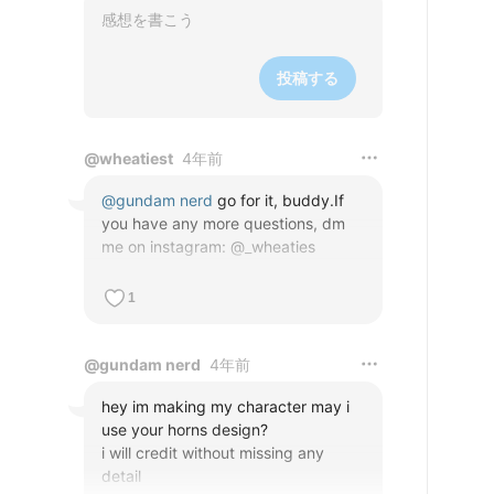
投稿する
@
wheatiest
4年前
@
gundam nerd
 go for it, buddy.If 
you have any more questions, dm 
me on instagram: @_wheaties
1
@
gundam nerd
4年前
hey im making my character may i 
use your horns design?

i will credit without missing any 
detail