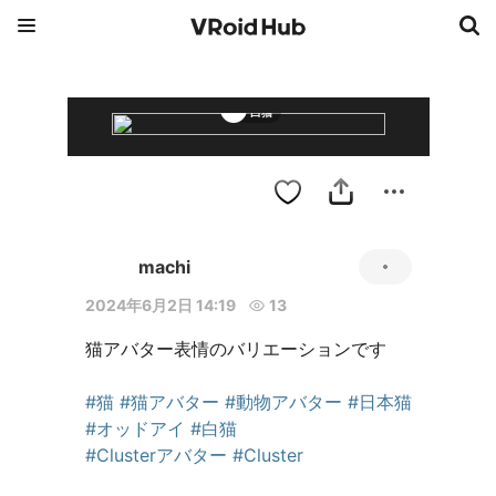
白猫
machi
2024年6月2日 14:19
13
猫アバター表情のバリエーションです

#猫
#猫アバター
#動物アバター
#日本猫
#オッドアイ
#白猫
#Clusterアバター
#Cluster