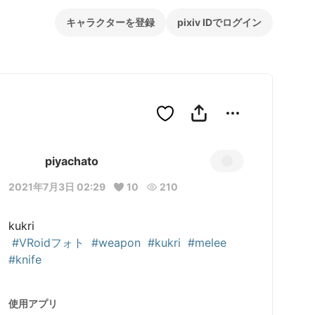
キャラクターを登録
pixiv IDでログイン
piyachato
2021年7月3日 02:29
10
210
kukri

#VRoidフォト
#weapon
#kukri
#melee
#knife
使用アプリ