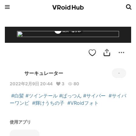
白川 はすみ
サーキュレーター
2022年2月9日 20:44
3
80
#白髪
#ツインテール
#ぱっつん
#サイバー
#サイバ
ーワンピ
#輝けうちの子
#VRoidフォト
使用アプリ